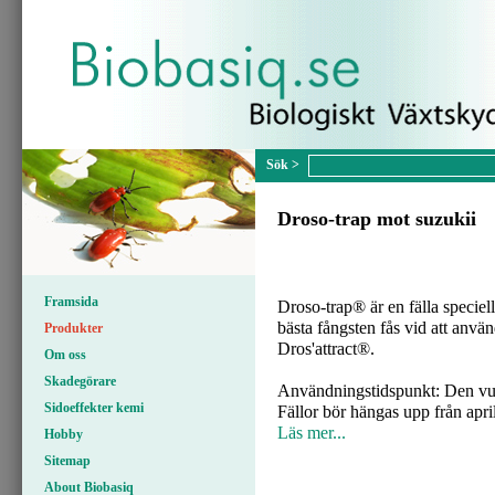
Droso-trap mot suzukii
Framsida
Droso-trap® är en fälla speciel
bästa fångsten fås vid att anv
Produkter
Dros'attract®.
Om oss
Skadegörare
Användningstidspunkt: Den vux
Sidoeffekter kemi
Fällor bör hängas upp från april
Läs mer...
Hobby
Sitemap
About Biobasiq