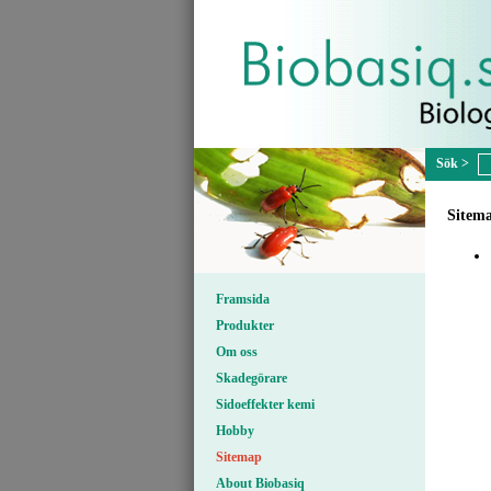
Sitem
Framsida
Produkter
Om oss
Skadegörare
Sidoeffekter kemi
Hobby
Sitemap
About Biobasiq