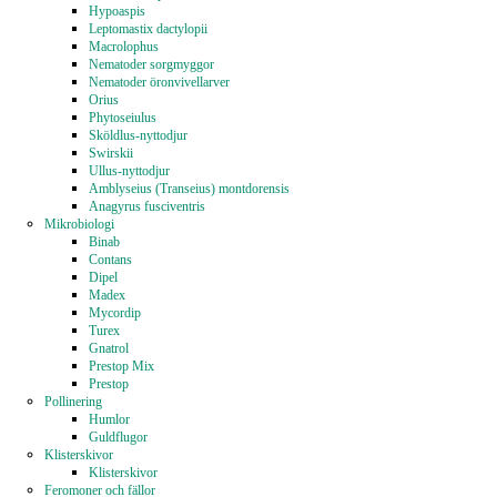
Hypoaspis
Leptomastix dactylopii
Macrolophus
Nematoder sorgmyggor
Nematoder öronvivellarver
Orius
Phytoseiulus
Sköldlus-nyttodjur
Swirskii
Ullus-nyttodjur
Amblyseius (Transeius) montdorensis
Anagyrus fusciventris
Mikrobiologi
Binab
Contans
Dipel
Madex
Mycordip
Turex
Gnatrol
Prestop Mix
Prestop
Pollinering
Humlor
Guldflugor
Klisterskivor
Klisterskivor
Feromoner och fällor