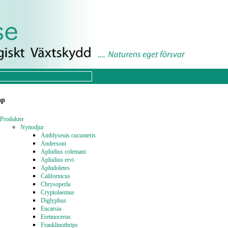
ap
Produkter
Nyttodjur
Amblyseuis cucumeris
Andersoni
Aphidius colemani
Aphidius ervi
Aphidoletes
Californicus
Chrysoperla
Cryptolaemus
Diglyphus
Encarsia
Eretmocerus
Franklinothrips