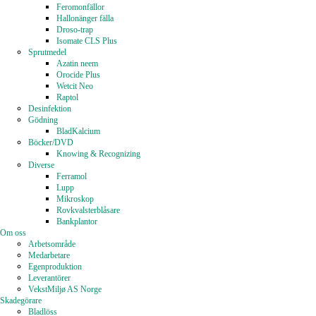
Feromonfällor
Hallonänger fälla
Droso-trap
Isomate CLS Plus
Sprutmedel
Azatin neem
Orocide Plus
Wetcit Neo
Raptol
Desinfektion
Gödning
BladKalcium
Böcker/DVD
Knowing & Recognizing
Diverse
Ferramol
Lupp
Mikroskop
Rovkvalsterblåsare
Bankplantor
Om oss
Arbetsområde
Medarbetare
Egenproduktion
Leverantörer
VekstMiljø AS Norge
Skadegörare
Bladlöss