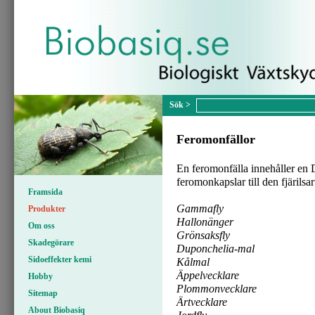
Feromonfällor
En feromonfälla innehåller en De
feromonkapslar till den fjärilsa
Framsida
Gammafly
Produkter
Hallonänger
Om oss
Grönsaksfly
Skadegörare
Duponchelia-mal
Sidoeffekter kemi
Kålmal
Äppelvecklare
Hobby
Plommonvecklare
Sitemap
Ärtvecklare
About Biobasiq