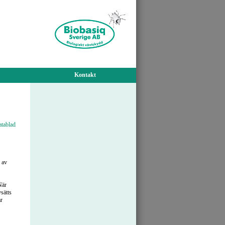
Kontakt
atablad
 av
När
sätts
r