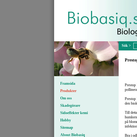
Prest
Framsida
Prestop
polliner
Produkter
Om oss
Prestop
den biol
Skadegörare
Till det
Sidoeffekter kemi
humlorna
Hobby
på blom
infektio
Sitemap
About Biobasiq
Bra i od