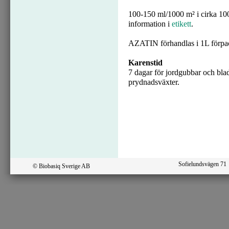
100-150 ml/1000
m²
i cirka 10
information i
etikett
.
AZATIN förhandlas i 1L förpa
Karenstid
7 dagar för jordgubbar och blad
prydnadsväxter.
Sofielundsvägen 7
© Biobasiq Sverige AB