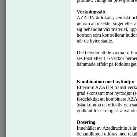
produkt, viktigt att provspruta
Verkningssätt
AZATIN är lokalsystemiskt och
genom att insekter suger eller 
sig behandlat växtmaterial, upp
hormon som kontrollerar hudöm
när de byter stadie.
Det betyder att de vuxna fortfa
ses först efter 1-6 veckor ber
hämmade effekt på födointaget,
Kombination med nyttodjur
Eftersom AZATIN främst verkar 
grad skonsamt mot nyttodjur (se
fördelaktigt att kombinera AZA
åstadkomma en effektiv och s
godkänt för ekologisk användn
Dosering
Innehållet av Azadirachtin A är
behandlingen utföras med relati