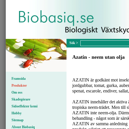
Azatin - neem utan olja
Framsida
AZATIN är godkänt mot insekts
jordgubbar, tomat, gurka, aube
Produkter
spenat, escarole, endiver, sallat
Om oss
Skadegörare
AZATIN innehåller det aktiva 
Sidoeffekter kemi
tropiska neem-trädet. Men till 
AZATIN inte neem-olja. Därmed
Hobby
behandling - något som är särski
Sitemap
AZATIN av samma anledning "s
About Biobasiq