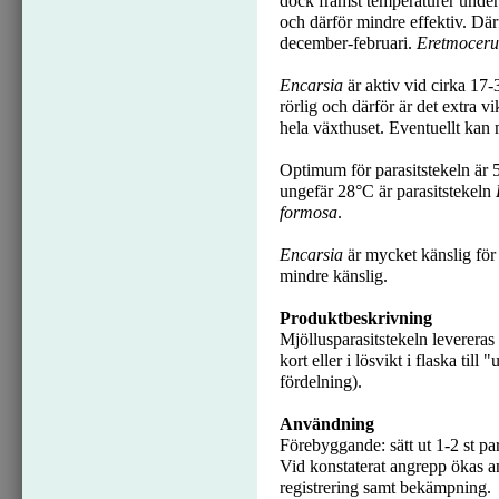
dock främst temperaturer under 
och därför mindre effektiv. Därf
december-februari.
Eretmoceru
Encarsia
är aktiv vid cirka 17
rörlig och därför är det extra v
hela växthuset. Eventuellt kan m
Optimum för parasitstekeln är
ungefär 28°C är parasitstekeln
formosa
.
Encarsia
är mycket känslig för
mindre känslig.
Produktbeskrivning
Mjöllusparasitstekeln leverera
kort eller i lösvikt i flaska till
fördelning).
Användning
Förebyggande: sätt ut 1-2 st par
Vid konstaterat angrepp ökas ant
registrering samt bekämpning.