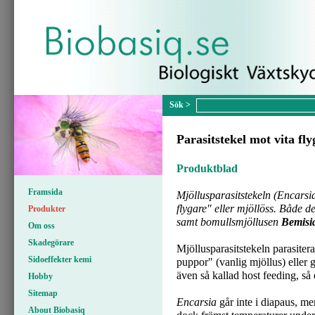
Parasitstekel mot vita fl
Produktblad
Framsida
Mjöllusparasitstekeln (
Encarsi
flygare" eller mjöllöss. Både 
Produkter
samt bomullsmjöllusen
Bemisia
Om oss
Skadegörare
Mjöllusparasitstekeln parasiterar
Sidoeffekter kemi
puppor" (vanlig mjöllus) eller 
även så kallad host feeding, så 
Hobby
Sitemap
Encarsia
går inte i diapaus, me
About Biobasiq