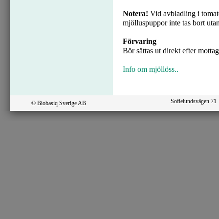
Notera!
Vid avbladling i tomate
mjölluspuppor inte tas bort utan
Förvaring
Bör sättas ut direkt efter motta
Info om mjöllöss..
Sofielundsvägen 7
© Biobasiq Sverige AB