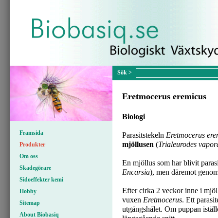
Eretmocerus eremicus
Biologi
Framsida
Parasitstekeln
Eretmocerus ere
mjöllusen
(
Trialeurodes vapo
Produkter
Om oss
En mjöllus som har blivit paras
Skadegörare
Encarsia
), men däremot genomsk
Sidoeffekter kemi
Efter cirka 2 veckor inne i mjöl
Hobby
vuxen
Eretmocerus
. Ett paras
Sitemap
utgångshålet. Om puppan iställe
About Biobasiq