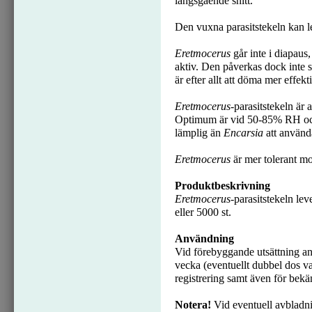
längsgående snitt.
Den vuxna parasitstekeln kan le
Eretmocerus
går inte i diapaus
aktiv. Den påverkas dock inte
är efter allt att döma mer effek
Eretmocerus
-parasitstekeln är
Optimum är vid 50-85% RH och
lämplig än
Encarsia
att använd
Eretmocerus
är mer tolerant mo
Produktbeskrivning
Eretmocerus
-parasitstekeln lev
eller 5000 st.
Användning
Vid förebyggande utsättning 
vecka (eventuellt dubbel dos var
registrering samt även för bek
Notera!
Vid eventuell avbladnin