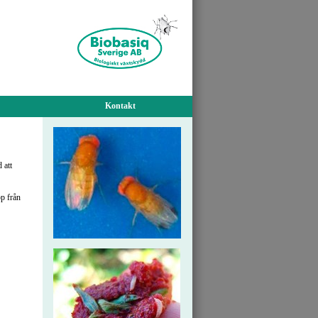
Kontakt
 att
p från