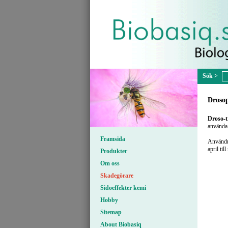
Drosop
Droso-
använda 
Framsida
Användni
april ti
Produkter
Om oss
Skadegörare
Sidoeffekter kemi
Hobby
Sitemap
About Biobasiq