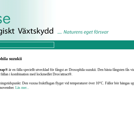
hila suzukii
trap®
är en fälla speciellt utvecklad för fångst av Drosophila suzukii. Den bästa fångsten fås vid
fällan i kombination med lockmedlet Dros'attract®.
ngstidspunkt: Den vuxna fruktflugan flyger vid temperaturer över 10°C. Fällor bör hängas up
ll november.
Läs mer...